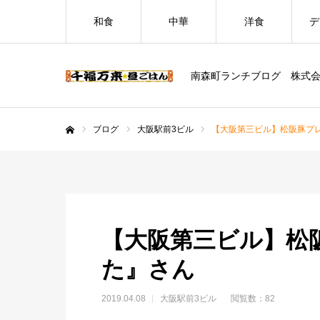
和食
中華
洋食
デ
南森町ランチブログ 株式
ブログ
大阪駅前3ビル
【大阪第三ビル】松阪豚プ
ホーム
【大阪第三ビル】松
た』さん
2019.04.08
大阪駅前3ビル
閲覧数：82