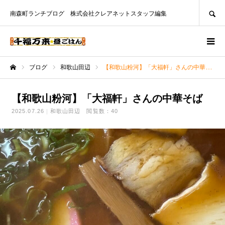
SEARCH
南森町ランチブログ 株式会社クレアネットスタッフ編集
ブログ
和歌山田辺
【和歌山粉河】「大福軒」さんの中華そば
ホーム
【和歌山粉河】「大福軒」さんの中華そば
2025.07.26
和歌山田辺
閲覧数：40