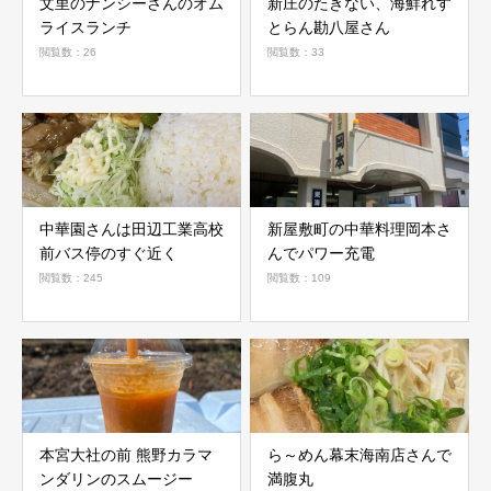
文里のナンシーさんのオム
新庄のたきない、海鮮れす
ライスランチ
とらん勘八屋さん
閲覧数：26
閲覧数：33
中華園さんは田辺工業高校
新屋敷町の中華料理岡本さ
前バス停のすぐ近く
んでパワー充電
閲覧数：245
閲覧数：109
本宮大社の前 熊野カラマ
ら～めん幕末海南店さんで
ンダリンのスムージー
満腹丸