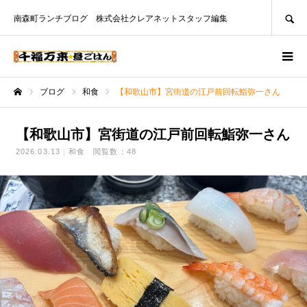
SEARCH
南森町ランチブログ 株式会社クレアネットスタッフ編集
ブログ
和食
【和歌山市】宮街道の江戸前回転鮨弥一さん
ホーム
【和歌山市】宮街道の江戸前回転鮨弥一さん
2026.03.13
和食
閲覧数：48