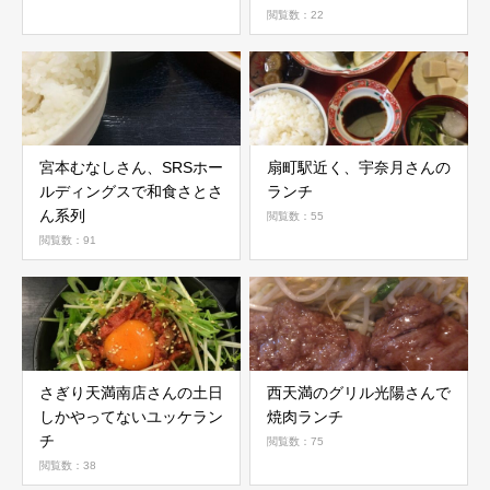
閲覧数：22
宮本むなしさん、SRSホー
扇町駅近く、宇奈月さんの
ルディングスで和食さとさ
ランチ
ん系列
閲覧数：55
閲覧数：91
さぎり天満南店さんの土日
西天満のグリル光陽さんで
しかやってないユッケラン
焼肉ランチ
チ
閲覧数：75
閲覧数：38