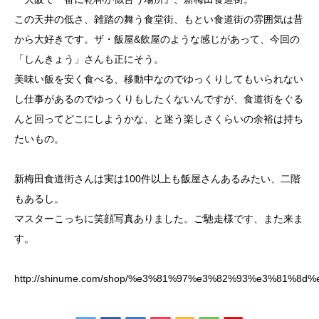
この天井の低さ、雑踏の舞う食堂街、もとい食道街の雰囲気は昔
から大好きです。ザ・飯屋&飲屋のような感じがあって、今回の
「しんきょう」さんも正にそう。
美味い飯を安く食べる、移動中なのでゆっくりしてもいられない
し仕事があるのでゆっくりもしたくないんですが、食道街をぐる
んと回ってどこにしようかな、と迷う楽しさくらいの余裕は持ち
たいもの。
新梅田食道街さんは実は100件以上も飯屋さんあるみたい、二階
もあるし。
マスターこっちに笑顔写真ありました。ご馳走様です、また来ま
す。
http://shinume.com/shop/%e3%81%97%e3%82%93%e3%81%