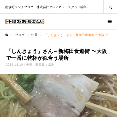
SEARCH
南森町ランチブログ 株式会社クレアネットスタッフ編集
ブログ
中華
「しんきょう」さん～新梅田食道街 〜大阪で一番に乾杯が似合う場所
ホーム
「しんきょう」さん～新梅田食道街 〜大阪
で一番に乾杯が似合う場所
2019.12.10
中華
閲覧数：229