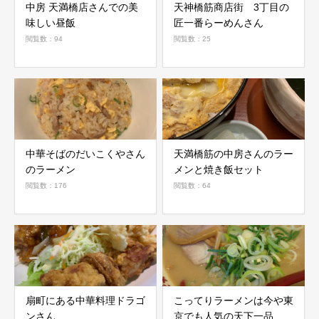
中房 天満橋店さんでの美
天神橋筋商店街 3丁目の
味しい昼飯
匠一番らーめんさん
閲覧数：94
閲覧数：25
中華そばのだいこくやさん
天満橋筋の中房さんのラー
のラーメン
メンと焼き飯セット
閲覧数：176
閲覧数：64
扇町にある中華料理ドラゴ
こってりラーメンは今や東
ンさん
京でも人気の天下一品