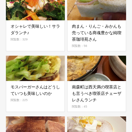
オシャレで美味しい！サラ
肉まん・りんご・みかんも
ダランチ♪
売っている商魂豊かな純喫
茶珈琲苑さん
閲覧数：329
閲覧数：56
モスバーガーさんはどうし
南森町は西天満の喫茶店と
ていつも美味しいのか
も言うべき喫茶店チェーザ
レさんランチ
閲覧数：225
閲覧数：45