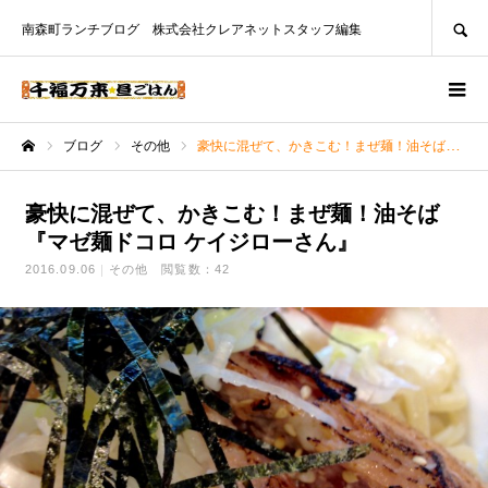
SEARCH
南森町ランチブログ 株式会社クレアネットスタッフ編集
ブログ
その他
豪快に混ぜて、かきこむ！まぜ麺！油そば『マゼ麺ドコロ ケイジローさん』
ホーム
豪快に混ぜて、かきこむ！まぜ麺！油そば
『マゼ麺ドコロ ケイジローさん』
2016.09.06
その他
閲覧数：42