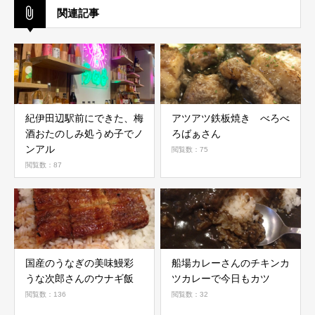
関連記事
紀伊田辺駅前にできた、梅
アツアツ鉄板焼き べろべ
酒おたのしみ処うめ子でノ
ろばぁさん
ンアル
閲覧数：75
閲覧数：87
国産のうなぎの美味鰻彩
船場カレーさんのチキンカ
うな次郎さんのウナギ飯
ツカレーで今日もカツ
閲覧数：136
閲覧数：32