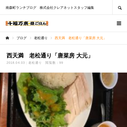
SEARCH
南森町ランチブログ 株式会社クレアネットスタッフ編集
ブログ
老松通り
西天満 老松通り「唐菜房 大元」
ホーム
西天満 老松通り「唐菜房 大元」
2018.04.03
老松通り
閲覧数：99