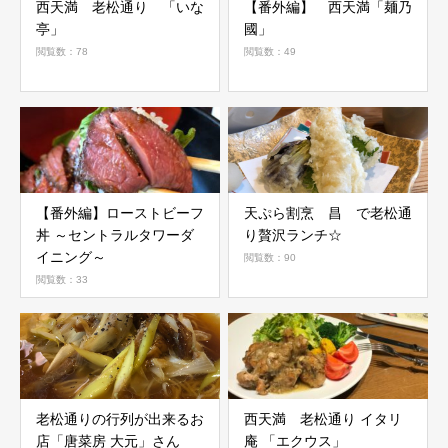
西天満 老松通り 「いな
【番外編】 西天満「麺乃
亭」
國」
閲覧数：78
閲覧数：49
【番外編】ローストビーフ
天ぷら割烹 昌 で老松通
丼 ～セントラルタワーダ
り贅沢ランチ☆
イニング～
閲覧数：90
閲覧数：33
老松通りの行列が出来るお
西天満 老松通り イタリ
店「唐菜房 大元」さん
庵 「エクウス」