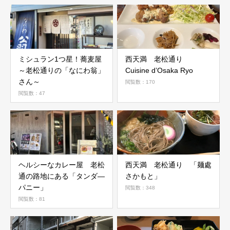
ミシュラン1つ星！蕎麦屋
西天満 老松通り
～老松通りの「なにわ翁」
Cuisine d’Osaka Ryo
さん～
閲覧数：170
閲覧数：47
ヘルシーなカレー屋 老松
西天満 老松通り 「麺處
通の路地にある「タンダ―
さかもと」
パニー」
閲覧数：348
閲覧数：81