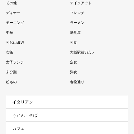
その他
テイクアウト
ディナー
フレンチ
モーニング
ラーメン
中華
味見屋
和歌山田辺
和食
喫茶
大阪駅前3ビル
女子ランチ
定食
未分類
洋食
粉もの
老松通り
イタリアン
うどん・そば
カフェ