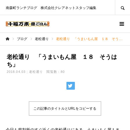
SEARCH
南森町ランチブログ 株式会社クレアネットスタッフ編集
ブログ
老松通り
老松通り 「うまいもん屋 １８ そうはち」
ホーム
老松通り 「うまいもん屋 １８ そうは
ち」
2018.04.03
老松通り
閲覧数：80
この記事のタイトルとURLをコピーする
今日も裁判所のすぐ近くの老松通りにある、うまいもん屋１８