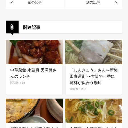
前の記事
次の記事
関連記事
中華菜館 水蓮月 天満橋さ
「しんきょう」さん～新梅
んのランチ
田食道街 〜大阪で一番に
乾杯が似合う場所
閲覧数：85
閲覧数：230