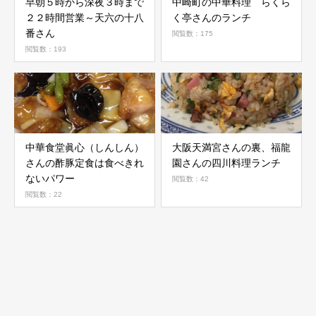
早朝５時から深夜３時まで
中崎町の中華料理 らくら
２２時間営業～天六の十八
く亭さんのランチ
番さん
閲覧数：175
閲覧数：193
中華食堂眞心（しんしん）
大阪天満宮さんの裏、福龍
さんの酢豚定食は食べきれ
園さんの四川料理ランチ
ないパワー
閲覧数：42
閲覧数：22