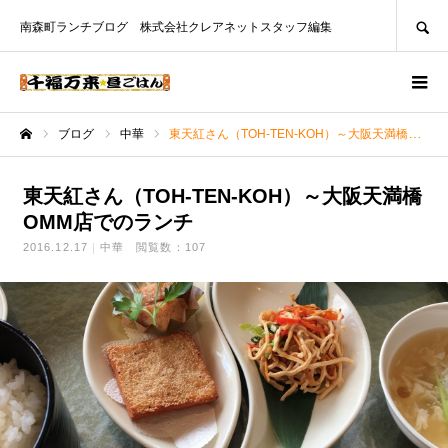
SEARCH
南森町ランチブログ 株式会社クレアネットスタッフ編集
ブログ
中華
東天紅さん（TOH-TEN-KOH）～大阪天満橋OMM店でのランチ
ホーム
東天紅さん（TOH-TEN-KOH）～大阪天満橋
OMM店でのランチ
2016.12.17
中華
閲覧数：107