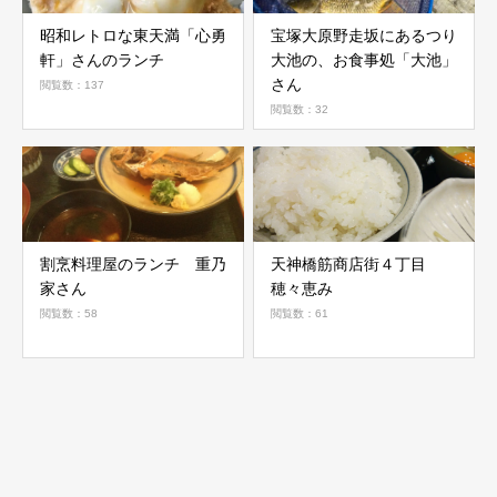
昭和レトロな東天満「心勇
宝塚大原野走坂にあるつり
軒」さんのランチ
大池の、お食事処「大池」
さん
閲覧数：137
閲覧数：32
割烹料理屋のランチ 重乃
天神橋筋商店街４丁目
家さん
穂々恵み
閲覧数：58
閲覧数：61