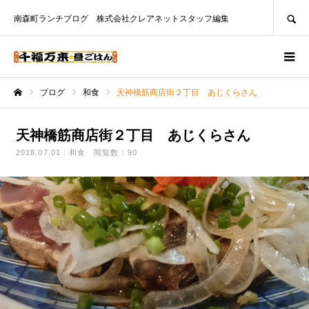
SEARCH
南森町ランチブログ 株式会社クレアネットスタッフ編集
ブログ
和食
天神橋筋商店街２丁目 あじくらさん
ホーム
天神橋筋商店街２丁目 あじくらさん
2018.07.01
和食
閲覧数：90