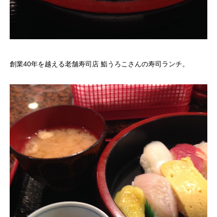
創業40年を越える老舗寿司店 鮨うろこさんの寿司ランチ。