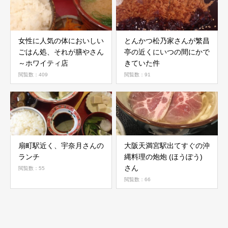
女性に人気の体においしい
とんかつ松乃家さんが繁昌
ごはん処、それが膳やさん
亭の近くにいつの間にかで
～ホワイティ店
きていた件
閲覧数：409
閲覧数：91
扇町駅近く、宇奈月さんの
大阪天満宮駅出てすぐの沖
ランチ
縄料理の炮炮 (ほうぽう)
さん
閲覧数：55
閲覧数：66