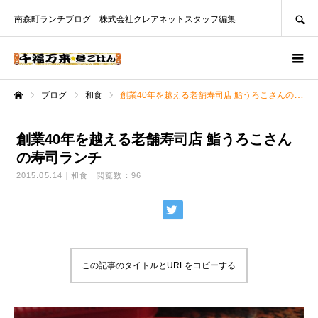
SEARCH
南森町ランチブログ 株式会社クレアネットスタッフ編集
ブログ
和食
創業40年を越える老舗寿司店 鮨うろこさんの寿司ランチ
ホーム
創業40年を越える老舗寿司店 鮨うろこさん
の寿司ランチ
2015.05.14
和食
閲覧数：96
この記事のタイトルとURLをコピーする