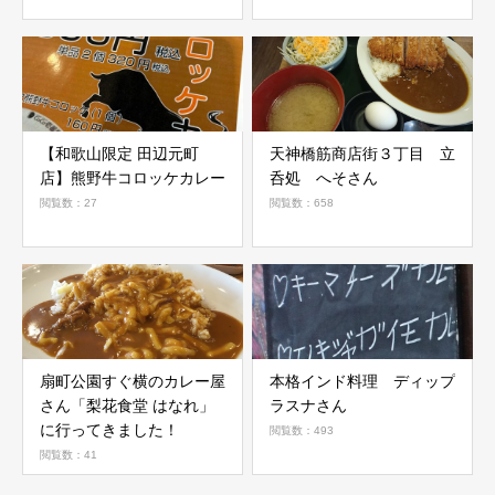
【和歌山限定 田辺元町
天神橋筋商店街３丁目 立
店】熊野牛コロッケカレー
呑処 へそさん
閲覧数：27
閲覧数：658
扇町公園すぐ横のカレー屋
本格インド料理 ディップ
さん「梨花食堂 はなれ」
ラスナさん
に行ってきました！
閲覧数：493
閲覧数：41