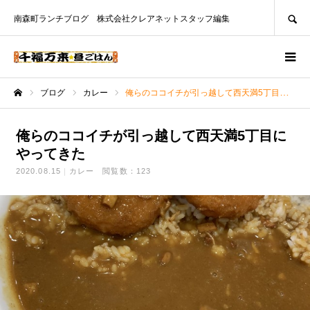
SEARCH
南森町ランチブログ 株式会社クレアネットスタッフ編集
ブログ
カレー
俺らのココイチが引っ越して西天満5丁目にやってきた
ホーム
俺らのココイチが引っ越して西天満5丁目に
やってきた
2020.08.15
カレー
閲覧数：123