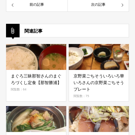
前の記事
次の記事
関連記事
まぐろ三昧那智さんのまぐ
京野菜ごちそういろいろ華
ろづくし定食【那智勝浦】
いろさんの京野菜ごちそう
プレート
閲覧数：64
閲覧数：75