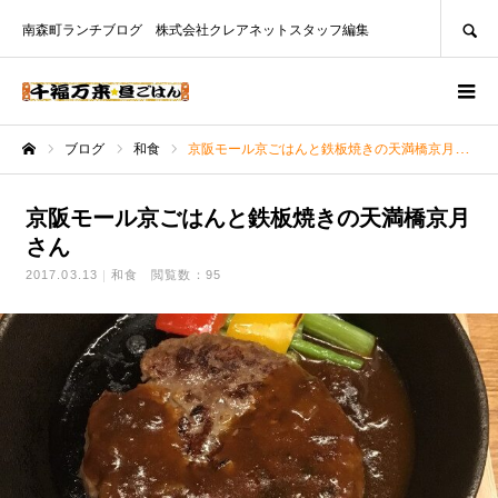
SEARCH
南森町ランチブログ 株式会社クレアネットスタッフ編集
ブログ
和食
京阪モール京ごはんと鉄板焼きの天満橋京月さん
ホーム
京阪モール京ごはんと鉄板焼きの天満橋京月
さん
2017.03.13
和食
閲覧数：95