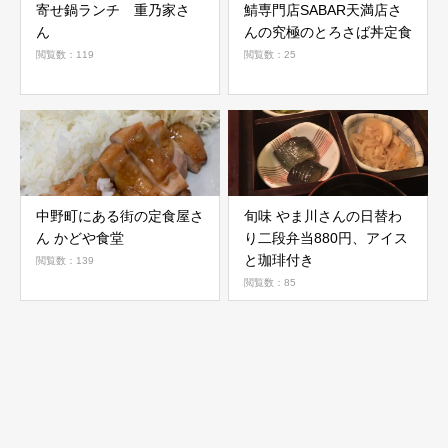
寄せ鍋ランチ 重乃家さ
鯖専門店SABAR天満店さ
ん
んの究極のとろさば丼定食
閲覧数：119
閲覧数：25
中野町にある街の定食屋さ
旬味 やま川さんの日替わ
ん かどや食堂
り二段弁当880円、アイス
と珈琲付き
閲覧数：139
閲覧数：85