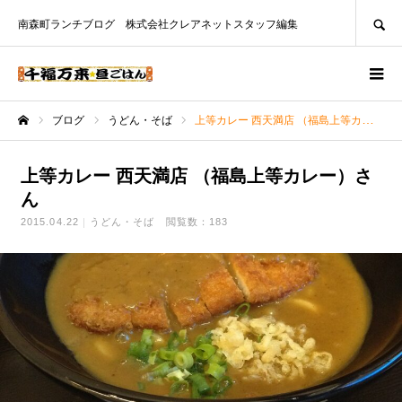
SEARCH
南森町ランチブログ 株式会社クレアネットスタッフ編集
ブログ
うどん・そば
上等カレー 西天満店 （福島上等カレー）さん
ホーム
上等カレー 西天満店 （福島上等カレー）さ
ん
2015.04.22
うどん・そば
閲覧数：183