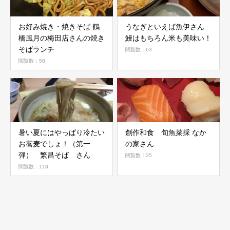
お好み焼き・焼きそば 鶴
うなぎといえば魚伊さん
橋風月の梅田店さんの焼き
鰻はもちろん米も美味い！
そばランチ
閲覧数：63
閲覧数：58
暑い夏にはやっぱり冷たい
創作和食 旬魚菜採 なか
お蕎麦でしょ！（第一
の家さん
弾） 繁昌そば さん
閲覧数：35
閲覧数：118