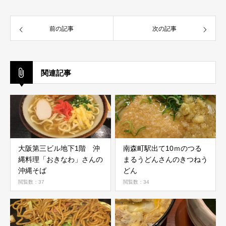
前の記事
次の記事
関連記事
大阪第三ビル地下1階 沖
南森町駅出て10ｍのつる
縄料理「おきなわ」さんの
まるうどんさんのきつねう
沖縄そば
どん
閲覧数：37
閲覧数：34