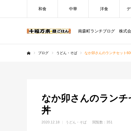
和食
中華
洋食
デ
南森町ランチブログ 株式
ブログ
うどん・そば
なか卯さんのランチセット6
ホーム
なか卯さんのランチ
丼
2020.12.18
うどん・そば
閲覧数：351